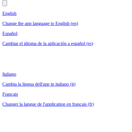
English
Change the app language to English (en)
Español
Cambiar el idioma de la aplicación a español (es)
Italiano
Cambia la lingua dell'app in italiano (it)
Français
Changer la langue de l'application en français (fr)