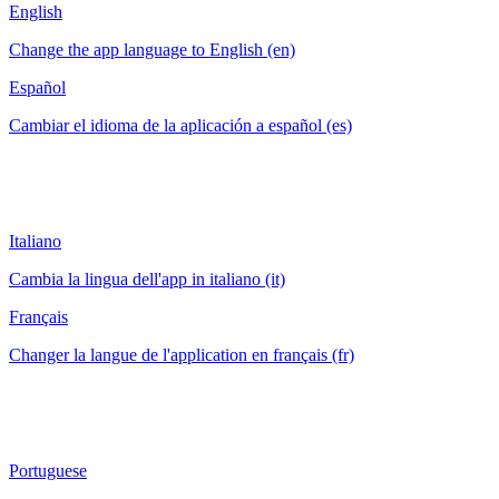
English
Change the app language to English (en)
Español
Cambiar el idioma de la aplicación a español (es)
Italiano
Cambia la lingua dell'app in italiano (it)
Français
Changer la langue de l'application en français (fr)
Portuguese