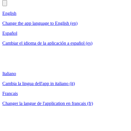
English
Change the app language to English (en)
Español
Cambiar el idioma de la aplicación a español (es)
Italiano
Cambia la lingua dell'app in italiano (it)
Français
Changer la langue de l'application en français (fr)