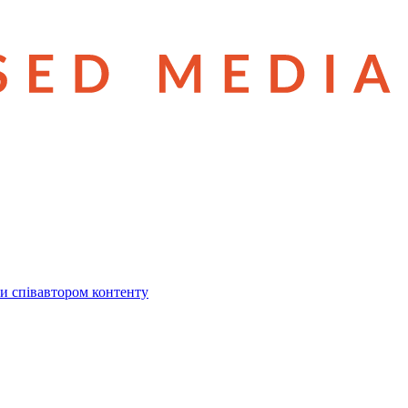
и співавтором контенту