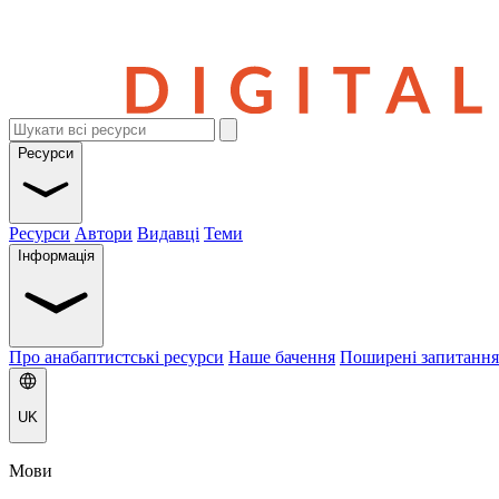
Ресурси
Ресурси
Автори
Видавці
Теми
Інформація
Про анабаптистські ресурси
Наше бачення
Поширені запитання
UK
Мови