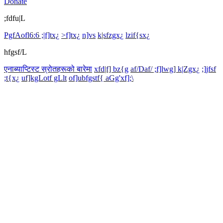
Donate
;fdfu|L
PgfAofl6:6 ;|f]tx¿
>f]tx¿
n]vs
k|sfzgx¿
lzif{sx¿
hfgsf/L
एनाब्याप्टिस्ट स्रोतहरूको बारेमा
xfd|f] bz{g
af/Daf/ ;f]lwg] k|Zgx¿
;]jfsf
;t{x¿
uf]kgLotf gLlt
of]ubfgstf{ aGg'xf];\