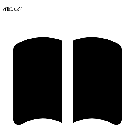
vf]hL ug'{