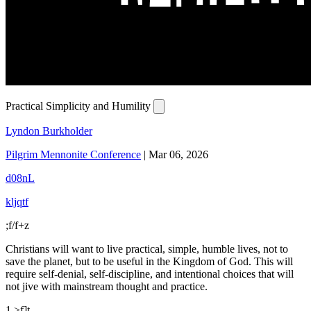
Practical Simplicity and Humility
Lyndon Burkholder
Pilgrim Mennonite Conference
|
Mar 06, 2026
d08nL
kljqtf
;f/f+z
Christians will want to live practical, simple, humble lives, not to
save the planet, but to be useful in the Kingdom of God. This will
require self-denial, self-discipline, and intentional choices that will
not jive with mainstream thought and practice.
1 >f]t