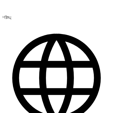
>f]tx¿