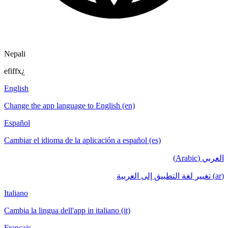
Nepali
efiffx¿
English
Change the app language to English (en)
Español
Cambiar el idioma de la aplicación a español (es)
العربي (Arabic)
(ar) تغيير لغة التطبيق إلى العربية
Italiano
Cambia la lingua dell'app in italiano (it)
Français