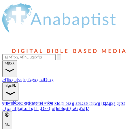
>f]tx¿
>f]tx¿
n]vs
k|sfzgx¿
lzif{sx¿
hfgsf/L
एनाब्याप्टिस्ट स्रोतहरूको बारेमा
xfd|f] bz{g
af/Daf/ ;f]lwg] k|Zgx¿
;]jfsf
;t{x¿
uf]kgLotf gLlt
;Dks{
of]ubfgstf{ aGg'xf];\
NE