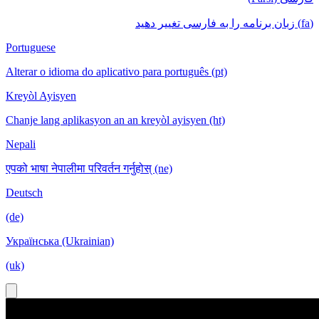
(fa) زبان برنامه را به فارسی تغییر دهید
Portuguese
Alterar o idioma do aplicativo para português (pt)
Kreyòl Ayisyen
Chanje lang aplikasyon an an kreyòl ayisyen (ht)
Nepali
एपको भाषा नेपालीमा परिवर्तन गर्नुहोस् (ne)
Deutsch
(de)
Українська (Ukrainian)
(uk)