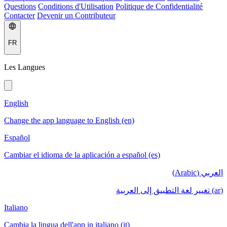
Questions
Conditions d'Utilisation
Politique de Confidentialité
Contacter
Devenir un Contributeur
FR
Les Langues
English
Change the app language to English (en)
Español
Cambiar el idioma de la aplicación a español (es)
العربي (Arabic)
(ar) تغيير لغة التطبيق إلى العربية
Italiano
Cambia la lingua dell'app in italiano (it)