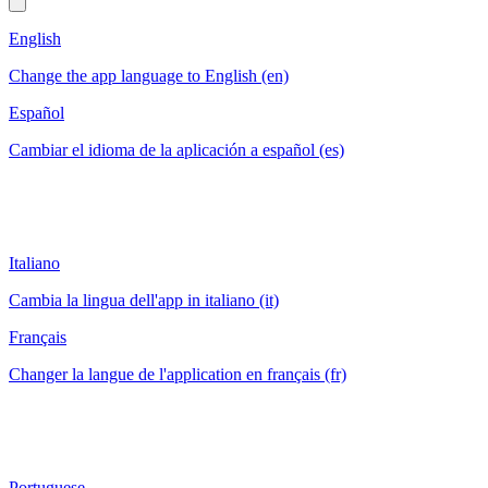
English
Change the app language to English (en)
Español
Cambiar el idioma de la aplicación a español (es)
Italiano
Cambia la lingua dell'app in italiano (it)
Français
Changer la langue de l'application en français (fr)
Portuguese