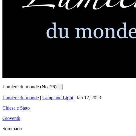
Lumière du monde (No. 76)
Lumière du monde
|
Lamp and Light
|
Jan 12, 2023
Chiesa e Stato
Gioventù
Sommario