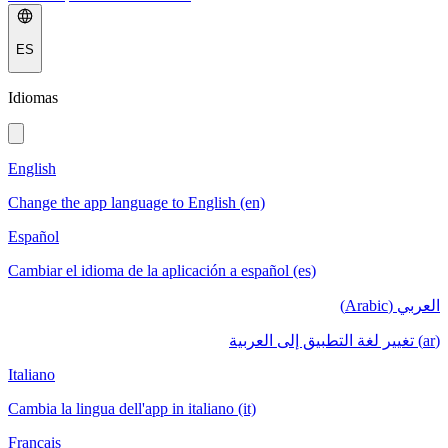
ES
Idiomas
English
Change the app language to English (en)
Español
Cambiar el idioma de la aplicación a español (es)
العربي (Arabic)
(ar) تغيير لغة التطبيق إلى العربية
Italiano
Cambia la lingua dell'app in italiano (it)
Français