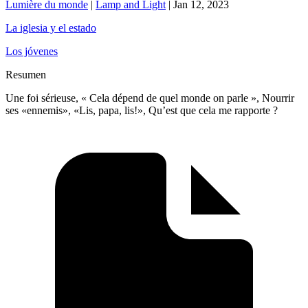
Lumière du monde
|
Lamp and Light
|
Jan 12, 2023
La iglesia y el estado
Los jóvenes
Resumen
Une foi sérieuse, « Cela dépend de quel monde on parle », Nourrir
ses «ennemis», «Lis, papa, lis!», Qu’est que cela me rapporte ?