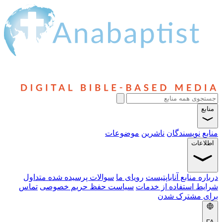
وضوعات
یای ما
سوالات پرسیده شده متداول
سیاست حفظ حریم خصوصی
تماس