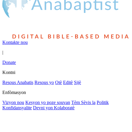
Kontakte nou
|
Donate
Kontni
Resous Anabatis
Resous yo
Otè
Editè
Sijè
Enfòmasyon
Vizyon nou
Kesyon yo poze souvan
Tèm Sèvis la
Politik
Konfidansyalite
Devni yon Kolaboratè