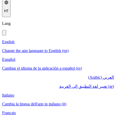
HT
Lang
English
Change the app language to English (en)
Español
Cambiar el idioma de la aplicación a español (es)
العربي (Arabic)
(ar) تغيير لغة التطبيق إلى العربية
Italiano
Cambia la lingua dell'app in italiano (it)
Français