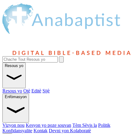
Resous yo
Resous yo
Otè
Editè
Sijè
Enfòmasyon
Vizyon nou
Kesyon yo poze souvan
Tèm Sèvis la
Politik
Konfidansyalite
Kontak
Devni yon Kolaboratè