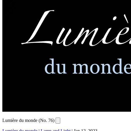
Lumière du monde (No. 76)
Lumière du monde
|
Lamp and Light
|
Jan 12, 2023