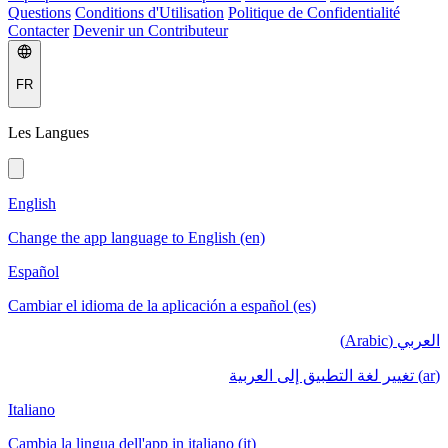
Questions
Conditions d'Utilisation
Politique de Confidentialité
Contacter
Devenir un Contributeur
FR
Les Langues
English
Change the app language to English (en)
Español
Cambiar el idioma de la aplicación a español (es)
العربي (Arabic)
(ar) تغيير لغة التطبيق إلى العربية
Italiano
Cambia la lingua dell'app in italiano (it)