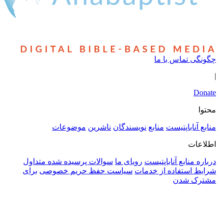
ماس با ما
باپتیست
منابع
نویسندگان
ناشرین
موضوعات
ابع آناباپتیست
رویای ما
سوالات پرسیده شده متداول
ستفاده از خدمات
سیاست حفظ حریم خصوصی
برای
شدن