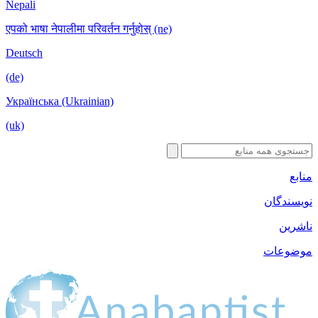
Nepali
एपको भाषा नेपालीमा परिवर्तन गर्नुहोस् (ne)
Deutsch
(de)
Українська (Ukrainian)
(uk)
ان
ت