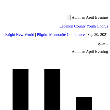
All in an Apri
Lebanon County Yout
Bright New World
|
Pilgrim Mennonite Conference
|
Sep 
All in an Apri