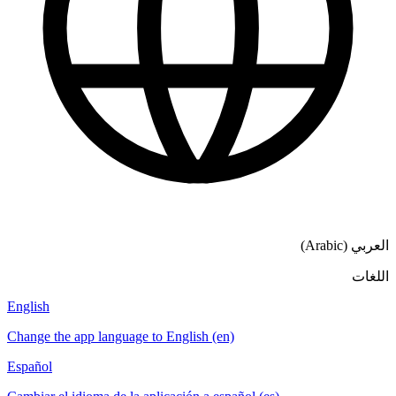
English
Change the app language to English (en)
Español