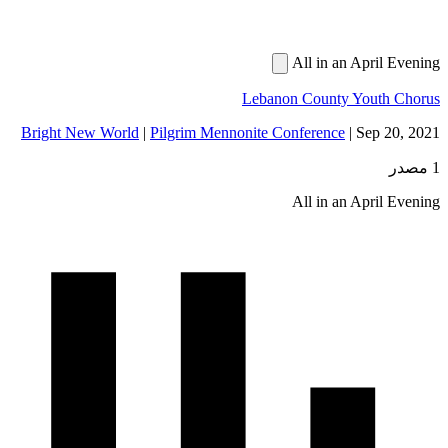
All in an Apri
Lebanon County Yout
Bright New World
|
Pilgrim Mennonite Conference
|
Sep 
All in an Apri