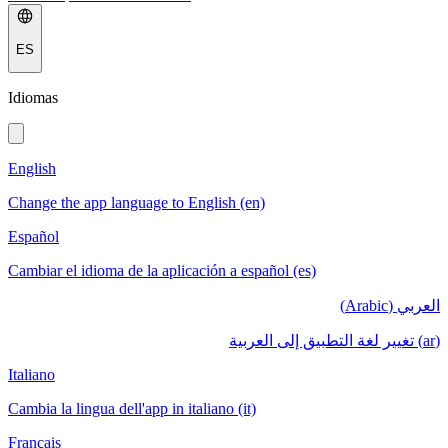
ES
Idiomas
English
Change the app language to English (en)
Español
Cambiar el idioma de la aplicación a español (es)
العربي (Arabic)
(ar) تغيير لغة التطبيق إلى العربية
Italiano
Cambia la lingua dell'app in italiano (it)
Français