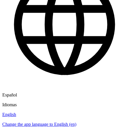
Español
Idiomas
English
Change the app language to English (en)