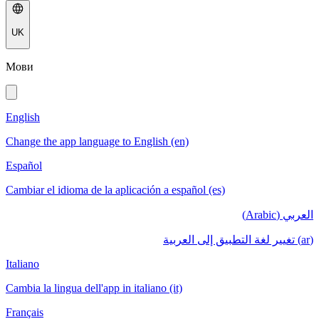
UK
Мови
English
Change the app language to English (en)
Español
Cambiar el idioma de la aplicación a español (es)
العربي (Arabic)
(ar) تغيير لغة التطبيق إلى العربية
Italiano
Cambia la lingua dell'app in italiano (it)
Français