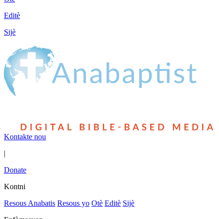
Editè
Sijè
Kontakte nou
|
Donate
Kontni
Resous Anabatis
Resous yo
Otè
Editè
Sijè