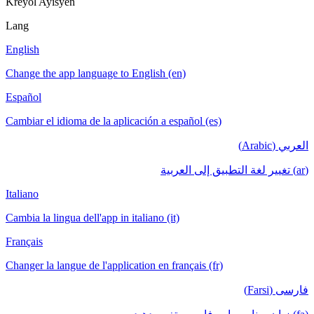
Kreyòl Ayisyen
Lang
English
Change the app language to English (en)
Español
Cambiar el idioma de la aplicación a español (es)
العربي (Arabic)
(ar) تغيير لغة التطبيق إلى العربية
Italiano
Cambia la lingua dell'app in italiano (it)
Français
Changer la langue de l'application en français (fr)
فارسی (Farsi)