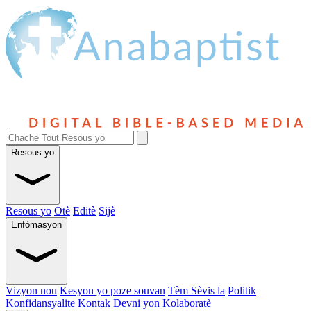
Resous yo
Resous yo
Otè
Editè
Sijè
Enfòmasyon
Vizyon nou
Kesyon yo poze souvan
Tèm Sèvis la
Politik
Konfidansyalite
Kontak
Devni yon Kolaboratè