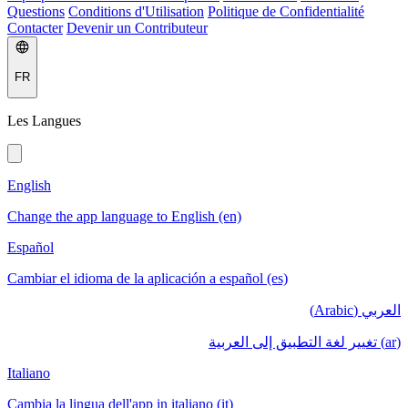
Questions
Conditions d'Utilisation
Politique de Confidentialité
Contacter
Devenir un Contributeur
FR
Les Langues
English
Change the app language to English (en)
Español
Cambiar el idioma de la aplicación a español (es)
العربي (Arabic)
(ar) تغيير لغة التطبيق إلى العربية
Italiano
Cambia la lingua dell'app in italiano (it)