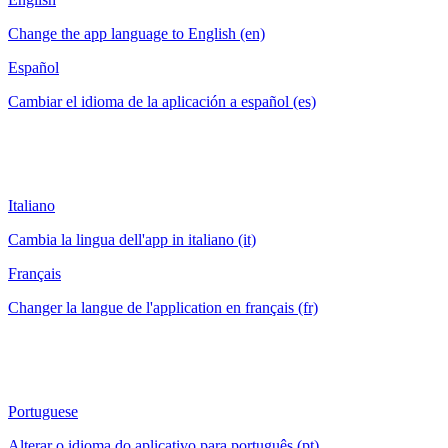
Change the app language to English (en)
Español
Cambiar el idioma de la aplicación a español (es)
Italiano
Cambia la lingua dell'app in italiano (it)
Français
Changer la langue de l'application en français (fr)
Portuguese
Alterar o idioma do aplicativo para português (pt)