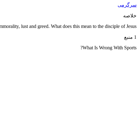
سرگرمی
خلاصه
immorality, lust and greed. What does this mean to the disciple of Jesus?
1 منبع
What Is Wrong With Sports?