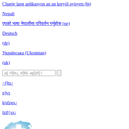
Chanje lang aplikasyon an an kreyòl ayisyen (ht)
Nepali
एपको भाषा नेपालीमा परिवर्तन गर्नुहोस् (ne)
Deutsch
(de)
Українська (Ukrainian)
(uk)
>f]tx¿
n]vs
k|sfzgx¿
lzif{sx¿