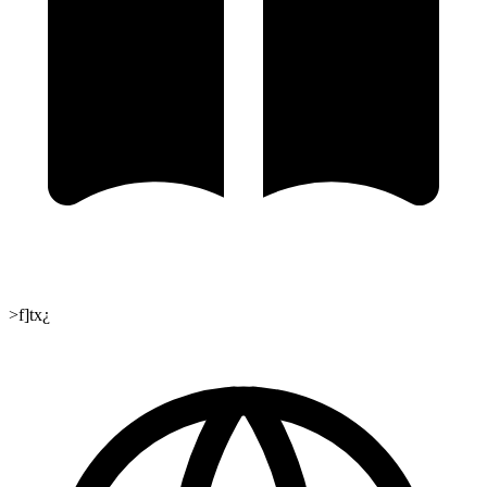
>f]tx¿