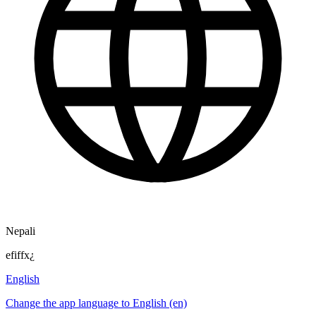
Nepali
efiffx¿
English
Change the app language to English (en)