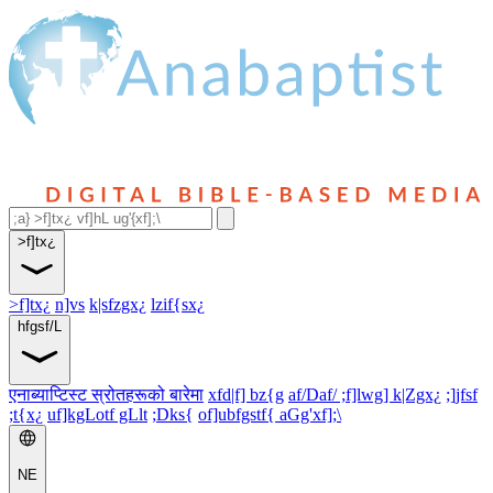
>f]tx¿
>f]tx¿
n]vs
k|sfzgx¿
lzif{sx¿
hfgsf/L
एनाब्याप्टिस्ट स्रोतहरूको बारेमा
xfd|f] bz{g
af/Daf/ ;f]lwg] k|Zgx¿
;]jfsf
;t{x¿
uf]kgLotf gLlt
;Dks{
of]ubfgstf{ aGg'xf];\
NE