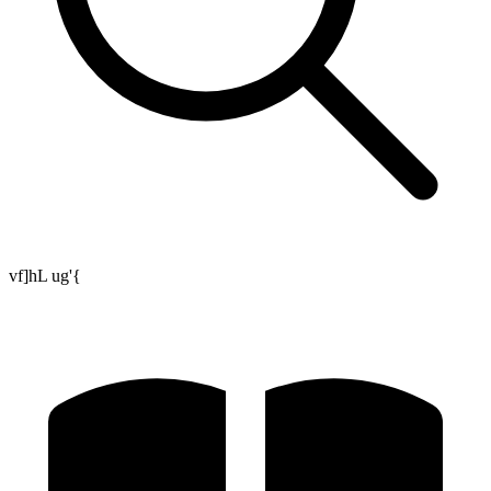
vf]hL ug'{