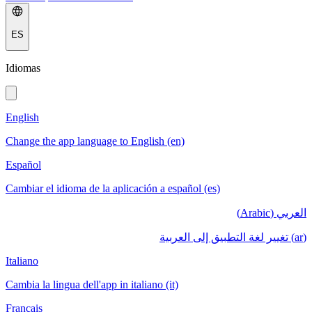
ES
Idiomas
English
Change the app language to English (en)
Español
Cambiar el idioma de la aplicación a español (es)
العربي (Arabic)
(ar) تغيير لغة التطبيق إلى العربية
Italiano
Cambia la lingua dell'app in italiano (it)
Français