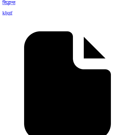
सिद्धान्त
kljqtf