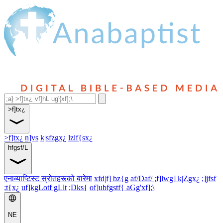
>f]tx¿
>f]tx¿
n]vs
k|sfzgx¿
lzif{sx¿
hfgsf/L
एनाब्याप्टिस्ट स्रोतहरूको बारेमा
xfd|f] bz{g
af/Daf/ ;f]lwg] k|Zgx¿
;]jfsf
;t{x¿
uf]kgLotf gLlt
;Dks{
of]ubfgstf{ aGg'xf];\
NE