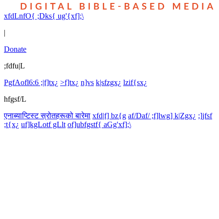
xfdLnfO{ ;Dks{ ug'{xf];\
|
Donate
;fdfu|L
PgfAofl6:6 ;|f]tx¿
>f]tx¿
n]vs
k|sfzgx¿
lzif{sx¿
hfgsf/L
एनाब्याप्टिस्ट स्रोतहरूको बारेमा
xfd|f] bz{g
af/Daf/ ;f]lwg] k|Zgx¿
;]jfsf
;t{x¿
uf]kgLotf gLlt
of]ubfgstf{ aGg'xf];\