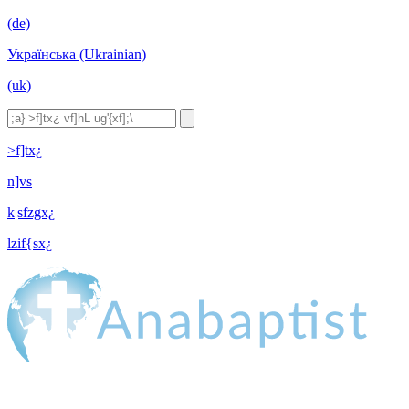
(de)
Українська (Ukrainian)
(uk)
>f]tx¿
n]vs
k|sfzgx¿
lzif{sx¿