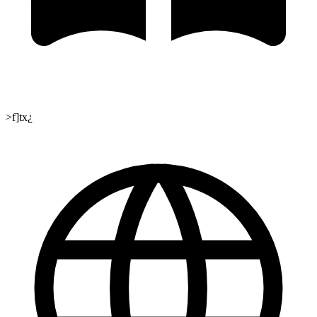
>f]tx¿