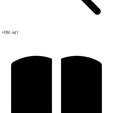
vf]hL ug'{