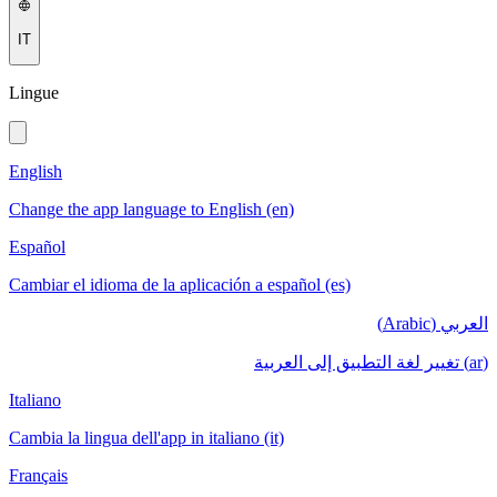
IT
Lingue
English
Change the app language to English (en)
Español
Cambiar el idioma de la aplicación a español (es)
العربي (Arabic)
(ar) تغيير لغة التطبيق إلى العربية
Italiano
Cambia la lingua dell'app in italiano (it)
Français