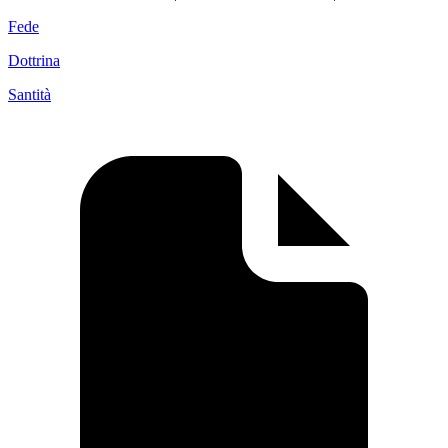
Fede
Dottrina
Santità