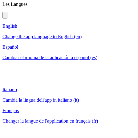
Les Langues
English
Change the app language to English (en)
Español
Cambiar el idioma de la aplicación a español (es)
Italiano
Cambia la lingua dell'app in italiano (it)
Français
Changer la langue de l'application en français (fr)