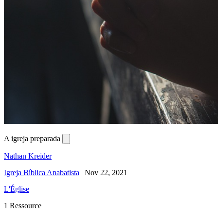
A igreja preparada
Nathan Kreider
Igreja Bíblica Anabatista
|
Nov 22, 2021
L'Église
1 Ressource