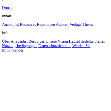
Donate
Inhalt
Anabaptist Resources
Ressourcen
Autoren
Verlage
Themen
Info
Über Anabaptist Resources
Unsere Vision
Häufig gestellte Fragen
Nutzungsbedingungen
Datenschutzrichtlinie
Werden Sie
Mitwirkender