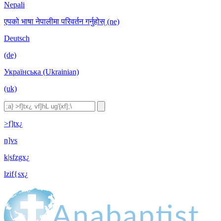
Nepali
एपको भाषा नेपालीमा परिवर्तन गर्नुहोस् (ne)
Deutsch
(de)
Українська (Ukrainian)
(uk)
>f]tx¿
n]vs
k|sfzgx¿
lzif{sx¿