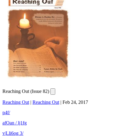
Reaching Out (Issue 82)
Reaching Out
|
Reaching Out
|
Feb 24, 2017
p4f/
afOan / lj1fg
v|Lli6og 3/