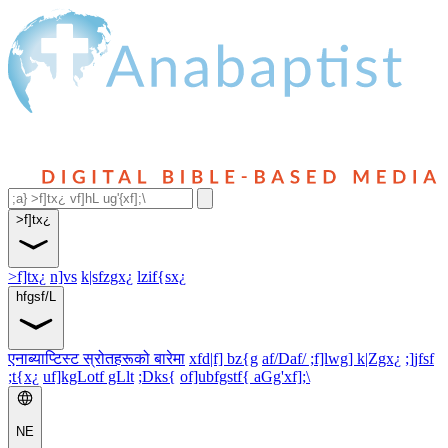
>f]tx¿
>f]tx¿
n]vs
k|sfzgx¿
lzif{sx¿
hfgsf/L
एनाब्याप्टिस्ट स्रोतहरूको बारेमा
xfd|f] bz{g
af/Daf/ ;f]lwg] k|Zgx¿
;]jfsf
;t{x¿
uf]kgLotf gLlt
;Dks{
of]ubfgstf{ aGg'xf];\
NE