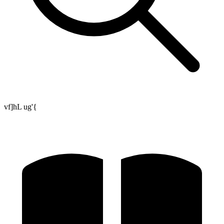
vf]hL ug'{