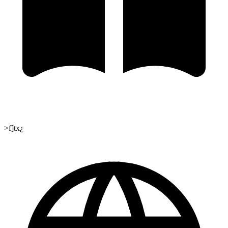
>f]tx¿