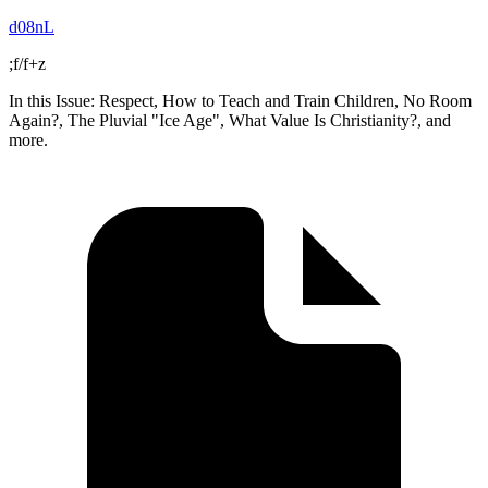
d08nL
;f/f+z
In this Issue: Respect, How to Teach and Train Children, No Room
Again?, The Pluvial "Ice Age", What Value Is Christianity?, and
more.