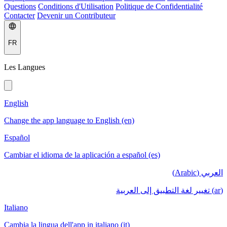
Questions
Conditions d'Utilisation
Politique de Confidentialité
Contacter
Devenir un Contributeur
FR
Les Langues
English
Change the app language to English (en)
Español
Cambiar el idioma de la aplicación a español (es)
العربي (Arabic)
(ar) تغيير لغة التطبيق إلى العربية
Italiano
Cambia la lingua dell'app in italiano (it)