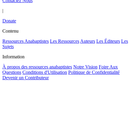
Contactez Nous
|
Donate
Contenu
Ressources Anabaptistes
Les Ressources
Auteurs
Les Éditeurs
Les
Sujets
Information
À propos des ressources anabaptistes
Notre Vision
Foire Aux
Questions
Conditions d'Utilisation
Politique de Confidentialité
Devenir un Contributeur