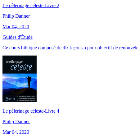
Le pèlerinage céleste-Livre 2
Philip Danner
Mar 04, 2020
Guides d'Étude
Ce cours biblique composé de dix leçons a pour objectif de renouvele
Le pèlerinage céleste-Livre 4
Philip Danner
Mar 04, 2020