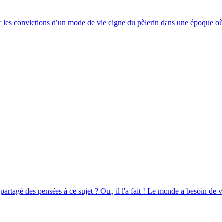
r les convictions d’un mode de vie digne du pèlerin dans une époque où
 partagé des pensées à ce sujet ? Oui, il l'a fait ! Le monde a besoin de 