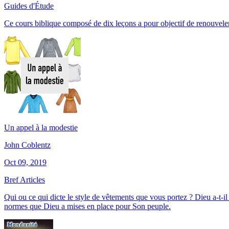
Guides d'Étude
Ce cours biblique composé de dix leçons a pour objectif de renouvele
Un appel à la modestie
John Coblentz
Oct 09, 2019
Bref Articles
Qui ou ce qui dicte le style de vêtements que vous portez ? Dieu a-t-il
normes que Dieu a mises en place pour Son peuple.