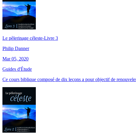
Le pèlerinage céleste-Livre 3
Philip Danner
Mar 05, 2020
Guides d'Étude
Ce cours biblique composé de dix leçons a pour objectif de renouvele