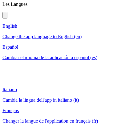
Les Langues
English
Change the app language to English (en)
Español
Cambiar el idioma de la aplicación a español (es)
Italiano
Cambia la lingua dell'app in italiano (it)
Français
Changer la langue de l'application en français (fr)