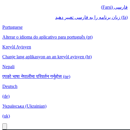
فارسی (Farsi)
(fa) زبان برنامه را به فارسی تغییر دهید
Portuguese
Alterar o idioma do aplicativo para português (pt)
Kreyòl Ayisyen
Chanje lang aplikasyon an an kreyòl ayisyen (ht)
Nepali
एपको भाषा नेपालीमा परिवर्तन गर्नुहोस् (ne)
Deutsch
(de)
Українська (Ukrainian)
(uk)