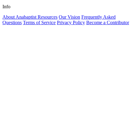
Info
About Anabaptist Resources
Our Vision
Frequently Asked
Questions
Terms of Service
Privacy Policy
Become a Contributor