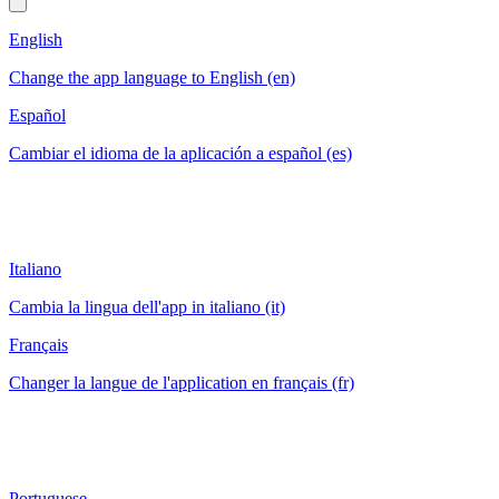
English
Change the app language to English (en)
Español
Cambiar el idioma de la aplicación a español (es)
Italiano
Cambia la lingua dell'app in italiano (it)
Français
Changer la langue de l'application en français (fr)
Portuguese