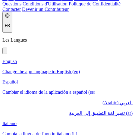
Questions
Conditions d'Utilisation
Politique de Confidentialité
Contacter
Devenir un Contributeur
FR
Les Langues
English
Change the app language to English (en)
Español
Cambiar el idioma de la aplicación a español (es)
العربي (Arabic)
(ar) تغيير لغة التطبيق إلى العربية
Italiano
Cambia la lingua dell'app in italiano (it)