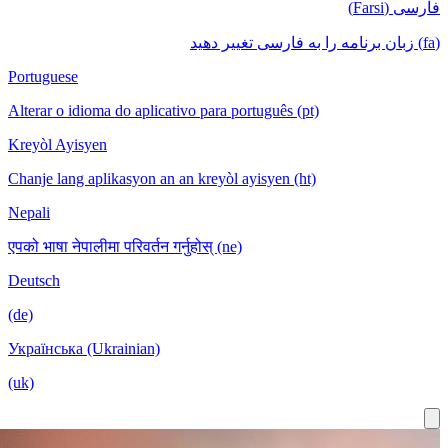
Portuguese
Alterar o id
Kreyòl Ayis
Chanje lang 
Nepali
एपको भाषा नेपा
Deutsch
(de)
Українська 
(uk)