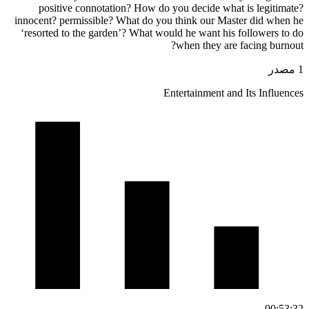
posi
innocent? 
‘resorted