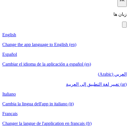
English
Change the a
Español
Cambiar el i
Italiano
Cambia la lin
Français
Changer la la