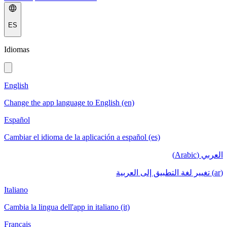
ES
Idiomas
English
Change the app language to English (en)
Español
Cambiar el idioma de la aplicación a español (es)
العربي (Arabic)
(ar) تغيير لغة التطبيق إلى العربية
Italiano
Cambia la lingua dell'app in italiano (it)
Français