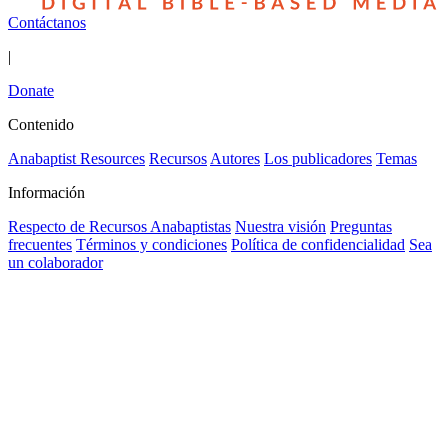
Contáctanos
|
Donate
Contenido
Anabaptist Resources
Recursos
Autores
Los publicadores
Temas
Información
Respecto de Recursos Anabaptistas
Nuestra visión
Preguntas
frecuentes
Términos y condiciones
Política de confidencialidad
Sea
un colaborador