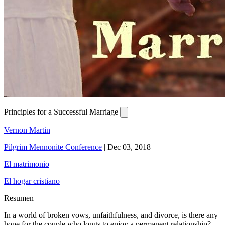
Principles for a Successful Marriage
Vernon Martin
Pilgrim Mennonite Conference
|
Dec 03, 2018
El matrimonio
El hogar cristiano
Resumen
In a world of broken vows, unfaithfulness, and divorce, is there any
hope for the couple who longs to enjoy a permanent relationship?