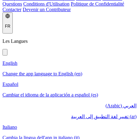
Questions
Conditions d'Utilisation
Politique de Confidentialité
Contacter
Devenir un Contributeur
FR
Les Langues
English
Change the app language to English (en)
Español
Cambiar el idioma de la aplicación a español (es)
العربي (Arabic)
(ar) تغيير لغة التطبيق إلى العربية
Italiano
Cambia la lingua dell'app in italiano (it)