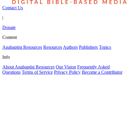
Contact Us
|
Donate
Content
Anabaptist Resources
Resources
Authors
Publishers
Topics
Info
About Anabaptist Resources
Our Vision
Frequently Asked
Questions
Terms of Service
Privacy Policy
Become a Contributor