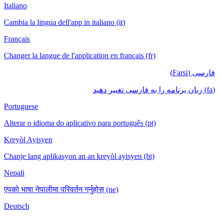
Italiano
Cambia la lingua dell'app in italiano (it)
Français
Changer la langue de l'application en français (fr)
Portuguese
Alterar o idioma do aplicativo para português (pt)
Kreyòl Ayisyen
Chanje lang aplikasyon an an kreyòl ayisyen (ht)
Nepali
एपको भाषा नेपालीमा परिवर्तन गर्नुहोस् (ne)
Deutsch