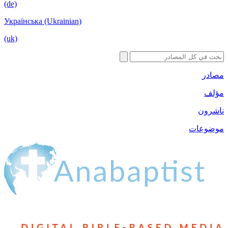
(de)
Українська (Ukrainian)
(uk)