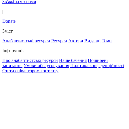
Зв'яжіться з нами
|
Donate
Зміст
Анабаптистські ресурси
Ресурси
Автори
Видавці
Теми
Інформація
Про анабаптистські ресурси
Наше бачення
Поширені
запитання
Умови обслуговування
Політика конфіденційності
Стати співавтором контенту