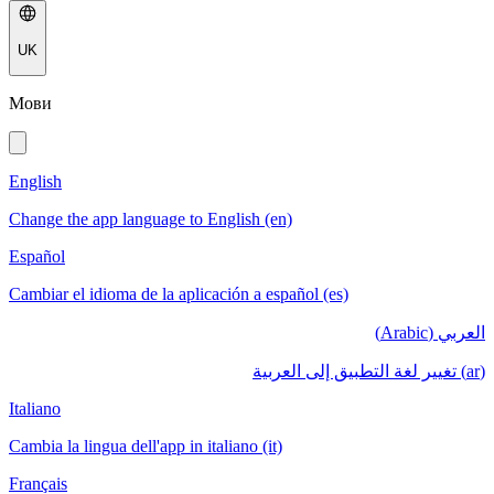
UK
Мови
English
Change the app language to English (en)
Español
Cambiar el idioma de la aplicación a español (es)
العربي (Arabic)
(ar) تغيير لغة التطبيق إلى العربية
Italiano
Cambia la lingua dell'app in italiano (it)
Français