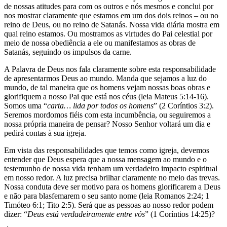
de nossas atitudes para com os outros e nós mesmos e conclui por
nos mostrar claramente que estamos em um dos dois reinos – ou no
reino de Deus, ou no reino de Satanás. Nossa vida diária mostra em
qual reino estamos. Ou mostramos as virtudes do Pai celestial por
meio de nossa obediência a ele ou manifestamos as obras de
Satanás, seguindo os impulsos da carne.
A Palavra de Deus nos fala claramente sobre esta responsabilidade
de apresentarmos Deus ao mundo. Manda que sejamos a luz do
mundo, de tal maneira que os homens vejam nossas boas obras e
glorifiquem a nosso Pai que está nos céus (leia Mateus 5:14-16).
Somos uma “
carta… lida por todos os homens
” (2 Coríntios 3:2).
Seremos mordomos fiéis com esta incumbência, ou seguiremos a
nossa própria maneira de pensar? Nosso Senhor voltará um dia e
pedirá contas à sua igreja.
Em vista das responsabilidades que temos como igreja, devemos
entender que Deus espera que a nossa mensagem ao mundo e o
testemunho de nossa vida tenham um verdadeiro impacto espiritual
em nosso redor. A luz precisa brilhar claramente no meio das trevas.
Nossa conduta deve ser motivo para os homens glorificarem a Deus
e não para blasfemarem o seu santo nome (leia Romanos 2:24; 1
Timóteo 6:1; Tito 2:5). Será que as pessoas ao nosso redor podem
dizer: “
Deus está verdadeiramente entre vós
” (1 Coríntios 14:25)?