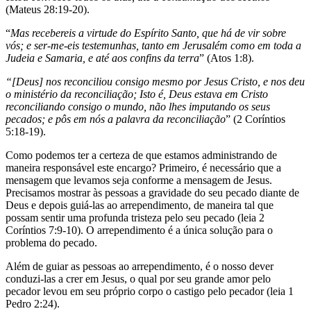
(Mateus 28:19-20).
“
Mas recebereis a virtude do Espírito Santo, que há de vir sobre
vós; e ser-me-eis testemunhas, tanto em Jerusalém como em toda a
Judeia e Samaria, e até aos confins da terra
” (Atos 1:8).
“[Deus] nos reconciliou consigo mesmo por Jesus Cristo, e nos deu
o ministério da reconciliação; Isto é, Deus estava em Cristo
reconciliando consigo o mundo, não lhes imputando os seus
pecados; e pôs em nós a palavra da reconciliação
” (2 Coríntios
5:18-19).
Como podemos ter a certeza de que estamos administrando de
maneira responsável este encargo? Primeiro, é necessário que a
mensagem que levamos seja conforme a mensagem de Jesus.
Precisamos mostrar às pessoas a gravidade do seu pecado diante de
Deus e depois guiá-las ao arrependimento, de maneira tal que
possam sentir uma profunda tristeza pelo seu pecado (leia 2
Coríntios 7:9-10). O arrependimento é a única solução para o
problema do pecado.
Além de guiar as pessoas ao arrependimento, é o nosso dever
conduzi-las a crer em Jesus, o qual por seu grande amor pelo
pecador levou em seu próprio corpo o castigo pelo pecador (leia 1
Pedro 2:24).