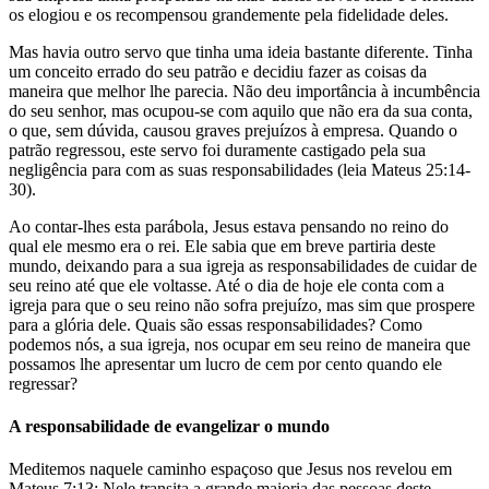
os elogiou e os recompensou grandemente pela fidelidade deles.
Mas havia outro servo que tinha uma ideia bastante diferente. Tinha
um conceito errado do seu patrão e decidiu fazer as coisas da
maneira que melhor lhe parecia. Não deu importância à incumbência
do seu senhor, mas ocupou-se com aquilo que não era da sua conta,
o que, sem dúvida, causou graves prejuízos à empresa. Quando o
patrão regressou, este servo foi duramente castigado pela sua
negligência para com as suas responsabilidades (leia Mateus 25:14-
30).
Ao contar-lhes esta parábola, Jesus estava pensando no reino do
qual ele mesmo era o rei. Ele sabia que em breve partiria deste
mundo, deixando para a sua igreja as responsabilidades de cuidar de
seu reino até que ele voltasse. Até o dia de hoje ele conta com a
igreja para que o seu reino não sofra prejuízo, mas sim que prospere
para a glória dele. Quais são essas responsabilidades? Como
podemos nós, a sua igreja, nos ocupar em seu reino de maneira que
possamos lhe apresentar um lucro de cem por cento quando ele
regressar?
A responsabilidade de evangelizar o mundo
Meditemos naquele caminho espaçoso que Jesus nos revelou em
Mateus 7:13: Nele transita a grande maioria das pessoas deste