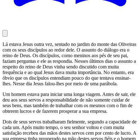
Lá estava Jesus outra vez, sentado no jardim do monte das Oliveiras
com os seus discípulos ao redor dele. O assunto do diálogo era o
reino de Deus. Os discípulos, como meninos aos pés de seu pai,
faziam perguntas e ele as respondia. Nesses últimos dias o assunto a
respeito do reino de Deus vinha sendo discutido com muita
frequência e ao qual Jesus dava muita importância. No entanto, era
óbvio que os discípulos entendiam pouco do que tentava ensinar-
lhes. Nesse dia Jesus falou-lhes por meio de uma parábola.
Um homem estava para iniciar uma longa viagem. Antes de sair, ele
deu aos seus servos a responsabilidade de não somente cuidar de
seus bens, mas também de trabalhar com os mesmos com o fim de
obterem lucros e de fazerem prosperar a sua empresa.
Dois de seus servos trabalharam fielmente, segundo a capacidade de
cada um. Após muito tempo, o seu senhor voltou e com muita
satisfação recebeu das mãos destes servos cem por cento de lucro. A
sua empresa tinha prosperado na mão destes servos fiéis e o homem