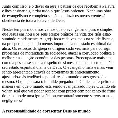
Junto com isso, é o dever da igreja batizar os que recebem a Palavra
e lhes ensinar a guardar tudo o que Jesus ordenou. Nenhuma obra
de evangelismo é completa se não conduzir os novos crentes à
obediência de toda a Palavra de Deus.
Nestes tempos modernos vemos que o evangelismo puro e simples
que Jesus ensinou e os seus efeitos práticos na vida dos fiéis estão
sumindo rapidamente. A igreja foca cada vez mais na saúde física e
na prosperidade, dando menos importância no estado espiritual da
alma. Os esforços da igreja se dirigem cada vez mais para corrigir
problemas de moralidade da sociedade, atacar a corrupção política e
melhorar a situação econômica das pessoas. Preocupa-se mais em
como a pessoa se sente a respeito de si mesma e menos em qual é o
seu estado espiritual diante de Deus. O evangelho mais e mais vem
sendo apresentado através de programas de entretenimento,
ajustando-o às tendências populares do mundo e aos gostos do
mesmo. O que pensará o humilde pregador da Galileia a respeito da
maneira em que o mundo está sendo evangelizado hoje? Quando ele
voltar, será que vai poder receber com prazer cem por cento do fruto
do trabalho de uma igreja fiel ou encontrará somente servos maus e
negligentes?
A responsabilidade de apresentar Deus ao mundo