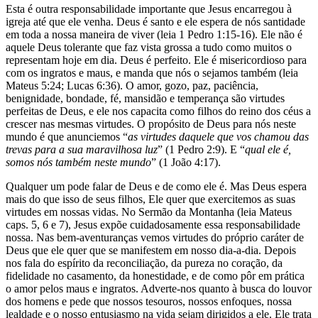
Esta é outra responsabilidade importante que Jesus encarregou à
igreja até que ele venha. Deus é santo e ele espera de nós santidade
em toda a nossa maneira de viver (leia 1 Pedro 1:15-16). Ele não é
aquele Deus tolerante que faz vista grossa a tudo como muitos o
representam hoje em dia. Deus é perfeito. Ele é misericordioso para
com os ingratos e maus, e manda que nós o sejamos também (leia
Mateus 5:24; Lucas 6:36). O amor, gozo, paz, paciência,
benignidade, bondade, fé, mansidão e temperança são virtudes
perfeitas de Deus, e ele nos capacita como filhos do reino dos céus a
crescer nas mesmas virtudes. O propósito de Deus para nós neste
mundo é que anunciemos “
as virtudes daquele que vos chamou das
trevas para a sua maravilhosa luz
” (1 Pedro 2:9). E “
qual ele é,
somos nós também neste mundo
” (1 João 4:17).
Qualquer um pode falar de Deus e de como ele é. Mas Deus espera
mais do que isso de seus filhos, Ele quer que exercitemos as suas
virtudes em nossas vidas. No Sermão da Montanha (leia Mateus
caps. 5, 6 e 7), Jesus expõe cuidadosamente essa responsabilidade
nossa. Nas bem-aventuranças vemos virtudes do próprio caráter de
Deus que ele quer que se manifestem em nosso dia-a-dia. Depois
nos fala do espírito da reconciliação, da pureza no coração, da
fidelidade no casamento, da honestidade, e de como pôr em prática
o amor pelos maus e ingratos. Adverte-nos quanto à busca do louvor
dos homens e pede que nossos tesouros, nossos enfoques, nossa
lealdade e o nosso entusiasmo na vida sejam dirigidos a ele. Ele trata