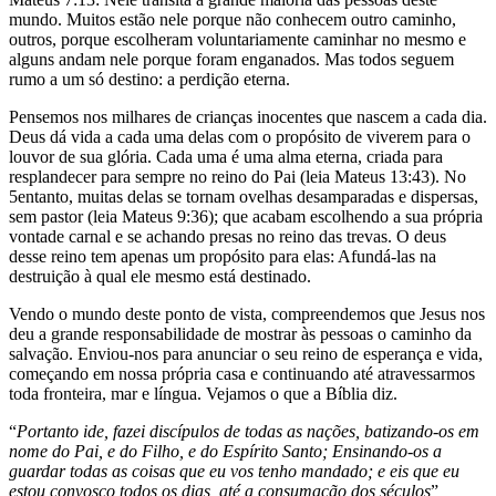
mundo. Muitos estão nele porque não conhecem outro caminho,
outros, porque escolheram voluntariamente caminhar no mesmo e
alguns andam nele porque foram enganados. Mas todos seguem
rumo a um só destino: a perdição eterna.
Pensemos nos milhares de crianças inocentes que nascem a cada dia.
Deus dá vida a cada uma delas com o propósito de viverem para o
louvor de sua glória. Cada uma é uma alma eterna, criada para
resplandecer para sempre no reino do Pai (leia Mateus 13:43). No
5entanto, muitas delas se tornam ovelhas desamparadas e dispersas,
sem pastor (leia Mateus 9:36); que acabam escolhendo a sua própria
vontade carnal e se achando presas no reino das trevas. O deus
desse reino tem apenas um propósito para elas: Afundá-las na
destruição à qual ele mesmo está destinado.
Vendo o mundo deste ponto de vista, compreendemos que Jesus nos
deu a grande responsabilidade de mostrar às pessoas o caminho da
salvação. Enviou-nos para anunciar o seu reino de esperança e vida,
começando em nossa própria casa e continuando até atravessarmos
toda fronteira, mar e língua. Vejamos o que a Bíblia diz.
“
Portanto ide, fazei discípulos de todas as nações, batizando-os em
nome do Pai, e do Filho, e do Espírito Santo; Ensinando-os a
guardar todas as coisas que eu vos tenho mandado; e eis que eu
estou convosco todos os dias, até a consumação dos séculos
”