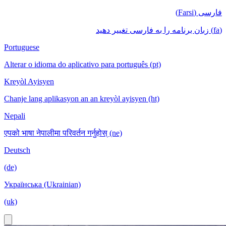
فارسی (Farsi)
(fa) زبان برنامه را به فارسی تغییر دهید
Portuguese
Alterar o idioma do aplicativo para português (pt)
Kreyòl Ayisyen
Chanje lang aplikasyon an an kreyòl ayisyen (ht)
Nepali
एपको भाषा नेपालीमा परिवर्तन गर्नुहोस् (ne)
Deutsch
(de)
Українська (Ukrainian)
(uk)