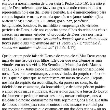
em toda a nossa maneira de viver (leia 1 Pedro 1:15-16). Ele não é
aquele Deus tolerante que faz vista grossa a tudo como muitos o
representam hoje em dia. Deus é perfeito. Ele é misericordioso para
com os ingratos e maus, e manda que nós o sejamos também (leia
Mateus 5:24; Lucas 6:36). O amor, gozo, paz, paciência,
benignidade, bondade, fé, mansidão e temperança são virtudes
perfeitas de Deus, e ele nos capacita como filhos do reino dos céus a
crescer nas mesmas virtudes. O propósito de Deus para nós neste
mundo é que anunciemos “
as virtudes daquele que vos chamou das
trevas para a sua maravilhosa luz
” (1 Pedro 2:9). E “
qual ele é,
somos nós também neste mundo
” (1 João 4:17).
Qualquer um pode falar de Deus e de como ele é. Mas Deus espera
mais do que isso de seus filhos, Ele quer que exercitemos as suas
virtudes em nossas vidas. No Sermão da Montanha (leia Mateus
caps. 5, 6 e 7), Jesus expõe cuidadosamente essa responsabilidade
nossa. Nas bem-aventuranças vemos virtudes do próprio caráter de
Deus que ele quer que se manifestem em nosso dia-a-dia. Depois
nos fala do espírito da reconciliação, da pureza no coração, da
fidelidade no casamento, da honestidade, e de como pôr em prática
o amor pelos maus e ingratos. Adverte-nos quanto à busca do louvor
dos homens e pede que nossos tesouros, nossos enfoques, nossa
lealdade e o nosso entusiasmo na vida sejam dirigidos a ele. Ele trata
de nossas atitudes para com os outros e nós mesmos e conclui por
nos mostrar claramente que estamos em um dos dois reinos – ou no