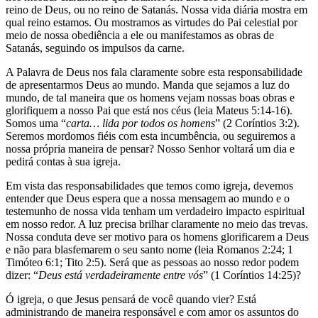
reino de Deus, ou no reino de Satanás. Nossa vida diária mostra em
qual reino estamos. Ou mostramos as virtudes do Pai celestial por
meio de nossa obediência a ele ou manifestamos as obras de
Satanás, seguindo os impulsos da carne.
A Palavra de Deus nos fala claramente sobre esta responsabilidade
de apresentarmos Deus ao mundo. Manda que sejamos a luz do
mundo, de tal maneira que os homens vejam nossas boas obras e
glorifiquem a nosso Pai que está nos céus (leia Mateus 5:14-16).
Somos uma “
carta… lida por todos os homens
” (2 Coríntios 3:2).
Seremos mordomos fiéis com esta incumbência, ou seguiremos a
nossa própria maneira de pensar? Nosso Senhor voltará um dia e
pedirá contas à sua igreja.
Em vista das responsabilidades que temos como igreja, devemos
entender que Deus espera que a nossa mensagem ao mundo e o
testemunho de nossa vida tenham um verdadeiro impacto espiritual
em nosso redor. A luz precisa brilhar claramente no meio das trevas.
Nossa conduta deve ser motivo para os homens glorificarem a Deus
e não para blasfemarem o seu santo nome (leia Romanos 2:24; 1
Timóteo 6:1; Tito 2:5). Será que as pessoas ao nosso redor podem
dizer: “
Deus está verdadeiramente entre vós
” (1 Coríntios 14:25)?
Ó igreja, o que Jesus pensará de você quando vier? Está
administrando de maneira responsável e com amor os assuntos do