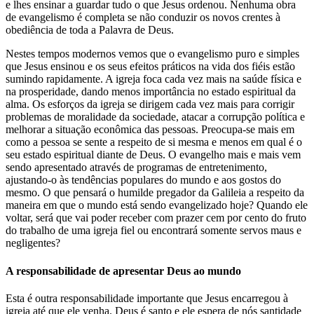
e lhes ensinar a guardar tudo o que Jesus ordenou. Nenhuma obra
de evangelismo é completa se não conduzir os novos crentes à
obediência de toda a Palavra de Deus.
Nestes tempos modernos vemos que o evangelismo puro e simples
que Jesus ensinou e os seus efeitos práticos na vida dos fiéis estão
sumindo rapidamente. A igreja foca cada vez mais na saúde física e
na prosperidade, dando menos importância no estado espiritual da
alma. Os esforços da igreja se dirigem cada vez mais para corrigir
problemas de moralidade da sociedade, atacar a corrupção política e
melhorar a situação econômica das pessoas. Preocupa-se mais em
como a pessoa se sente a respeito de si mesma e menos em qual é o
seu estado espiritual diante de Deus. O evangelho mais e mais vem
sendo apresentado através de programas de entretenimento,
ajustando-o às tendências populares do mundo e aos gostos do
mesmo. O que pensará o humilde pregador da Galileia a respeito da
maneira em que o mundo está sendo evangelizado hoje? Quando ele
voltar, será que vai poder receber com prazer cem por cento do fruto
do trabalho de uma igreja fiel ou encontrará somente servos maus e
negligentes?
A responsabilidade de apresentar Deus ao mundo
Esta é outra responsabilidade importante que Jesus encarregou à
igreja até que ele venha. Deus é santo e ele espera de nós santidade