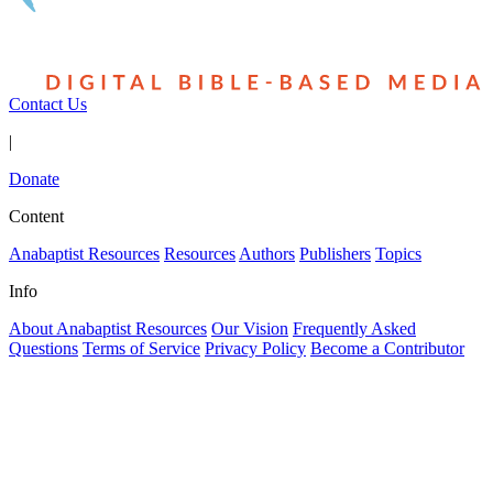
Contact Us
|
Donate
Content
Anabaptist Resources
Resources
Authors
Publishers
Topics
Info
About Anabaptist Resources
Our Vision
Frequently Asked
Questions
Terms of Service
Privacy Policy
Become a Contributor