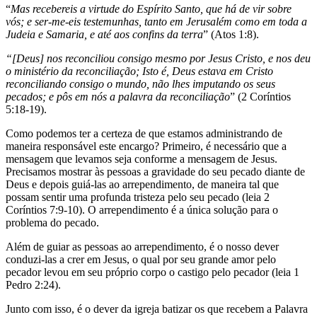
“
Mas recebereis a virtude do Espírito Santo, que há de vir sobre
vós; e ser-me-eis testemunhas, tanto em Jerusalém como em toda a
Judeia e Samaria, e até aos confins da terra
” (Atos 1:8).
“[Deus] nos reconciliou consigo mesmo por Jesus Cristo, e nos deu
o ministério da reconciliação; Isto é, Deus estava em Cristo
reconciliando consigo o mundo, não lhes imputando os seus
pecados; e pôs em nós a palavra da reconciliação
” (2 Coríntios
5:18-19).
Como podemos ter a certeza de que estamos administrando de
maneira responsável este encargo? Primeiro, é necessário que a
mensagem que levamos seja conforme a mensagem de Jesus.
Precisamos mostrar às pessoas a gravidade do seu pecado diante de
Deus e depois guiá-las ao arrependimento, de maneira tal que
possam sentir uma profunda tristeza pelo seu pecado (leia 2
Coríntios 7:9-10). O arrependimento é a única solução para o
problema do pecado.
Além de guiar as pessoas ao arrependimento, é o nosso dever
conduzi-las a crer em Jesus, o qual por seu grande amor pelo
pecador levou em seu próprio corpo o castigo pelo pecador (leia 1
Pedro 2:24).
Junto com isso, é o dever da igreja batizar os que recebem a Palavra