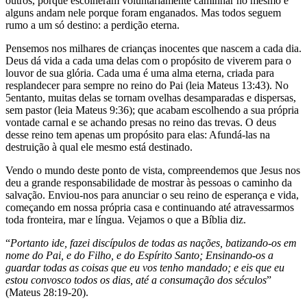
outros, porque escolheram voluntariamente caminhar no mesmo e
alguns andam nele porque foram enganados. Mas todos seguem
rumo a um só destino: a perdição eterna.
Pensemos nos milhares de crianças inocentes que nascem a cada dia.
Deus dá vida a cada uma delas com o propósito de viverem para o
louvor de sua glória. Cada uma é uma alma eterna, criada para
resplandecer para sempre no reino do Pai (leia Mateus 13:43). No
5entanto, muitas delas se tornam ovelhas desamparadas e dispersas,
sem pastor (leia Mateus 9:36); que acabam escolhendo a sua própria
vontade carnal e se achando presas no reino das trevas. O deus
desse reino tem apenas um propósito para elas: Afundá-las na
destruição à qual ele mesmo está destinado.
Vendo o mundo deste ponto de vista, compreendemos que Jesus nos
deu a grande responsabilidade de mostrar às pessoas o caminho da
salvação. Enviou-nos para anunciar o seu reino de esperança e vida,
começando em nossa própria casa e continuando até atravessarmos
toda fronteira, mar e língua. Vejamos o que a Bíblia diz.
“
Portanto ide, fazei discípulos de todas as nações, batizando-os em
nome do Pai, e do Filho, e do Espírito Santo; Ensinando-os a
guardar todas as coisas que eu vos tenho mandado; e eis que eu
estou convosco todos os dias, até a consumação dos séculos
”
(Mateus 28:19-20).