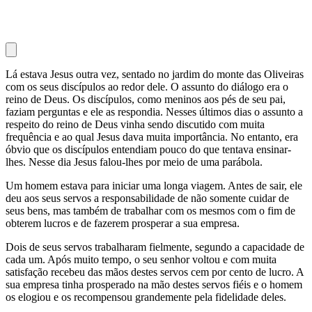
Lá estava Jesus outra vez, sentado no jardim do monte das Oliveiras
com os seus discípulos ao redor dele. O assunto do diálogo era o
reino de Deus. Os discípulos, como meninos aos pés de seu pai,
faziam perguntas e ele as respondia. Nesses últimos dias o assunto a
respeito do reino de Deus vinha sendo discutido com muita
frequência e ao qual Jesus dava muita importância. No entanto, era
óbvio que os discípulos entendiam pouco do que tentava ensinar-
lhes. Nesse dia Jesus falou-lhes por meio de uma parábola.
Um homem estava para iniciar uma longa viagem. Antes de sair, ele
deu aos seus servos a responsabilidade de não somente cuidar de
seus bens, mas também de trabalhar com os mesmos com o fim de
obterem lucros e de fazerem prosperar a sua empresa.
Dois de seus servos trabalharam fielmente, segundo a capacidade de
cada um. Após muito tempo, o seu senhor voltou e com muita
satisfação recebeu das mãos destes servos cem por cento de lucro. A
sua empresa tinha prosperado na mão destes servos fiéis e o homem
os elogiou e os recompensou grandemente pela fidelidade deles.