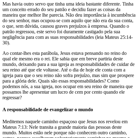
Mas havia outro servo que tinha uma ideia bastante diferente. Tinha
um conceito errado do seu patrão e decidiu fazer as coisas da
maneira que melhor lhe parecia. Não deu importância à incumbência
do seu senhor, mas ocupou-se com aquilo que não era da sua conta,
o que, sem dúvida, causou graves prejuízos à empresa. Quando o
patrão regressou, este servo foi duramente castigado pela sua
negligência para com as suas responsabilidades (leia Mateus 25:14-
30).
Ao contar-lhes esta parábola, Jesus estava pensando no reino do
qual ele mesmo era o rei. Ele sabia que em breve partiria deste
mundo, deixando para a sua igreja as responsabilidades de cuidar de
seu reino até que ele voltasse. Até o dia de hoje ele conta com a
igreja para que o seu reino não sofra prejuízo, mas sim que prospere
para a glória dele. Quais são essas responsabilidades? Como
podemos nós, a sua igreja, nos ocupar em seu reino de maneira que
possamos lhe apresentar um lucro de cem por cento quando ele
regressar?
A responsabilidade de evangelizar o mundo
Meditemos naquele caminho espaçoso que Jesus nos revelou em
Mateus 7:13: Nele transita a grande maioria das pessoas deste
mundo. Muitos estão nele porque não conhecem outro caminho,