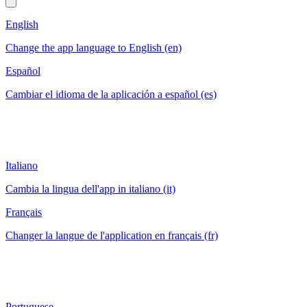
English
Change the app language to English (en)
Español
Cambiar el idioma de la aplicación a español (es)
Italiano
Cambia la lingua dell'app in italiano (it)
Français
Changer la langue de l'application en français (fr)
Portuguese