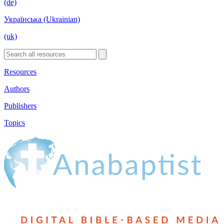
(de)
Українська (Ukrainian)
(uk)
Resources
Authors
Publishers
Topics