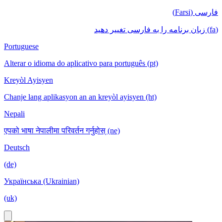
فارسی (Farsi)
(fa) زبان برنامه را به فارسی تغییر دهید
Portuguese
Alterar o idioma do aplicativo para português (pt)
Kreyòl Ayisyen
Chanje lang aplikasyon an an kreyòl ayisyen (ht)
Nepali
एपको भाषा नेपालीमा परिवर्तन गर्नुहोस् (ne)
Deutsch
(de)
Українська (Ukrainian)
(uk)