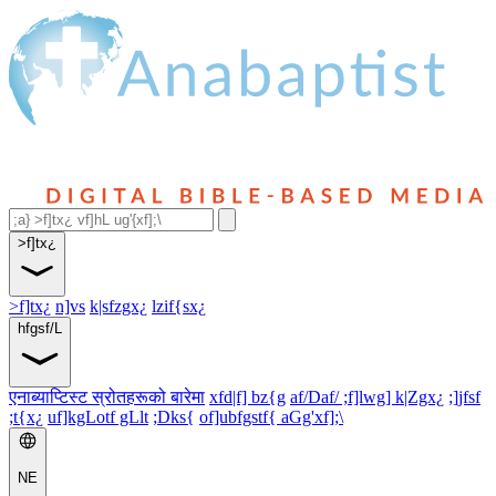
>f]tx¿
>f]tx¿
n]vs
k|sfzgx¿
lzif{sx¿
hfgsf/L
एनाब्याप्टिस्ट स्रोतहरूको बारेमा
xfd|f] bz{g
af/Daf/ ;f]lwg] k|Zgx¿
;]jfsf
;t{x¿
uf]kgLotf gLlt
;Dks{
of]ubfgstf{ aGg'xf];\
NE