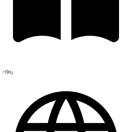
>f]tx¿