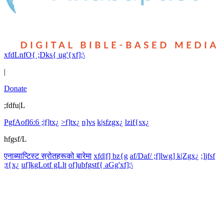
xfdLnfO{ ;Dks{ ug'{xf];\
|
Donate
;fdfu|L
PgfAofl6:6 ;|f]tx¿
>f]tx¿
n]vs
k|sfzgx¿
lzif{sx¿
hfgsf/L
एनाब्याप्टिस्ट स्रोतहरूको बारेमा
xfd|f] bz{g
af/Daf/ ;f]lwg] k|Zgx¿
;]jfsf
;t{x¿
uf]kgLotf gLlt
of]ubfgstf{ aGg'xf];\