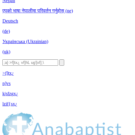
Nepali
एपको भाषा नेपालीमा परिवर्तन गर्नुहोस् (ne)
Deutsch
(de)
Українська (Ukrainian)
(uk)
>f]tx¿
n]vs
k|sfzgx¿
lzif{sx¿