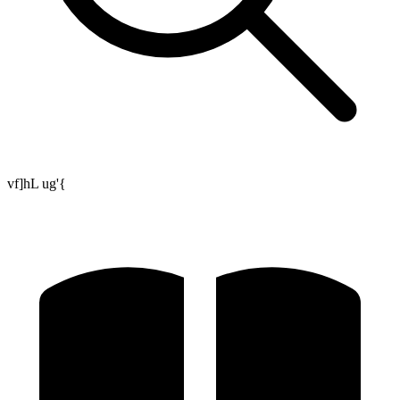
vf]hL ug'{