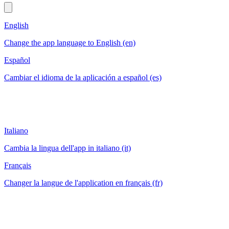
English
Change the app language to English (en)
Español
Cambiar el idioma de la aplicación a español (es)
Italiano
Cambia la lingua dell'app in italiano (it)
Français
Changer la langue de l'application en français (fr)