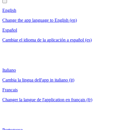
English
Change the app language to English (en)
Español
Cambiar el idioma de la aplicación a español (es)
Italiano
Cambia la lingua dell'app in italiano (it)
Français
Changer la langue de l'application en français (fr)
Portuguese