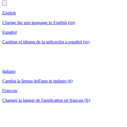
English
Change the app language to English (en)
Español
Cambiar el idioma de la aplicación a español (es)
Italiano
Cambia la lingua dell'app in italiano (it)
Français
Changer la langue de l'application en français (fr)