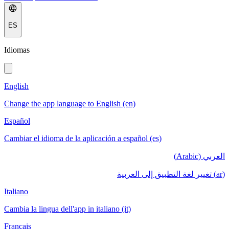
ES
Idiomas
English
Change the app language to English (en)
Español
Cambiar el idioma de la aplicación a español (es)
العربي (Arabic)
(ar) تغيير لغة التطبيق إلى العربية
Italiano
Cambia la lingua dell'app in italiano (it)
Français