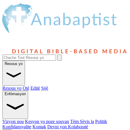
Resous yo
Resous yo
Otè
Editè
Sijè
Enfòmasyon
Vizyon nou
Kesyon yo poze souvan
Tèm Sèvis la
Politik
Konfidansyalite
Kontak
Devni yon Kolaboratè