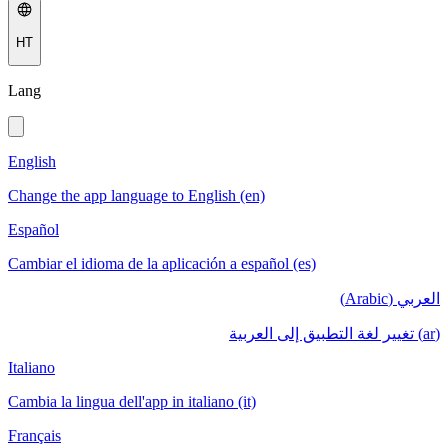
HT
Lang
English
Change the app language to English (en)
Español
Cambiar el idioma de la aplicación a español (es)
العربي (Arabic)
(ar) تغيير لغة التطبيق إلى العربية
Italiano
Cambia la lingua dell'app in italiano (it)
Français