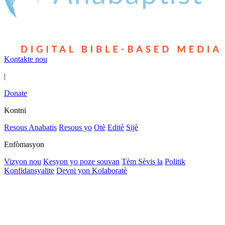
Kontakte nou
|
Donate
Kontni
Resous Anabatis
Resous yo
Otè
Editè
Sijè
Enfòmasyon
Vizyon nou
Kesyon yo poze souvan
Tèm Sèvis la
Politik
Konfidansyalite
Devni yon Kolaboratè