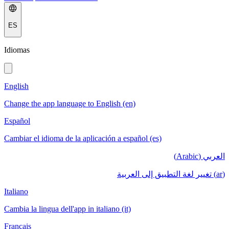
ES
Idiomas
English
Change the app language to English (en)
Español
Cambiar el idioma de la aplicación a español (es)
العربي (Arabic)
(ar) تغيير لغة التطبيق إلى العربية
Italiano
Cambia la lingua dell'app in italiano (it)
Français