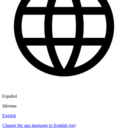
Español
Idiomas
English
Change the app language to English (en)