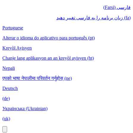
فارسی (Farsi)
(fa) زبان برنامه را به فارسی تغییر دهید
Portuguese
Alterar o idioma do aplicativo para português (pt)
Kreyòl Ayisyen
Chanje lang aplikasyon an an kreyòl ayisyen (ht)
Nepali
एपको भाषा नेपालीमा परिवर्तन गर्नुहोस् (ne)
Deutsch
(de)
Українська (Ukrainian)
(uk)