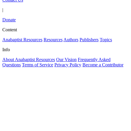
|
Donate
Content
Anabaptist Resources
Resources
Authors
Publishers
Topics
Info
About Anabaptist Resources
Our Vision
Frequently Asked
Questions
Terms of Service
Privacy Policy
Become a Contributor