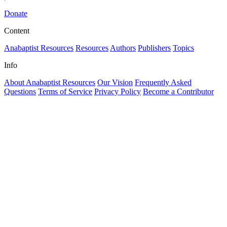
Donate
Content
Anabaptist Resources
Resources
Authors
Publishers
Topics
Info
About Anabaptist Resources
Our Vision
Frequently Asked
Questions
Terms of Service
Privacy Policy
Become a Contributor