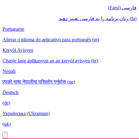
فارسی (Farsi)
(fa) زبان برنامه را به فارسی تغییر دهید
Portuguese
Alterar o idioma do aplicativo para português (pt)
Kreyòl Ayisyen
Chanje lang aplikasyon an an kreyòl ayisyen (ht)
Nepali
एपको भाषा नेपालीमा परिवर्तन गर्नुहोस् (ne)
Deutsch
(de)
Українська (Ukrainian)
(uk)