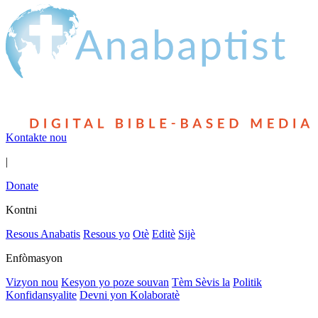
Kontakte nou
|
Donate
Kontni
Resous Anabatis
Resous yo
Otè
Editè
Sijè
Enfòmasyon
Vizyon nou
Kesyon yo poze souvan
Tèm Sèvis la
Politik
Konfidansyalite
Devni yon Kolaboratè