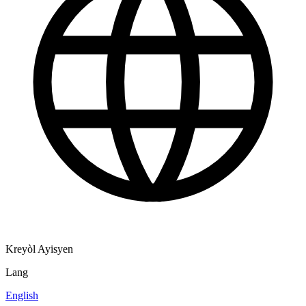
Kreyòl Ayisyen
Lang
English