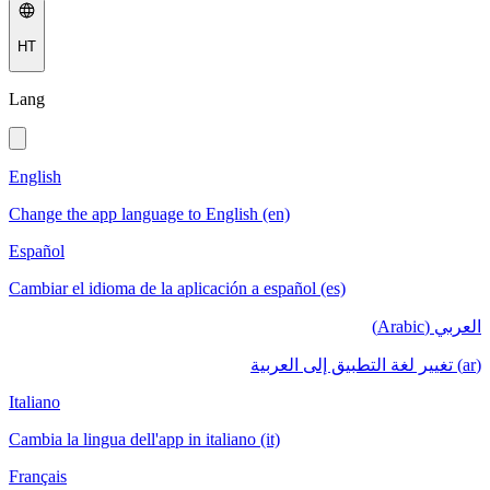
HT
Lang
English
Change the app language to English (en)
Español
Cambiar el idioma de la aplicación a español (es)
العربي (Arabic)
(ar) تغيير لغة التطبيق إلى العربية
Italiano
Cambia la lingua dell'app in italiano (it)
Français