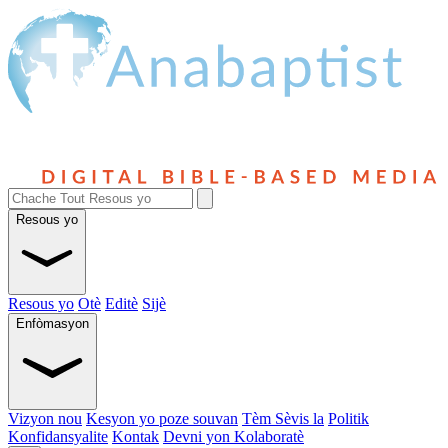
Resous yo
Resous yo
Otè
Editè
Sijè
Enfòmasyon
Vizyon nou
Kesyon yo poze souvan
Tèm Sèvis la
Politik
Konfidansyalite
Kontak
Devni yon Kolaboratè