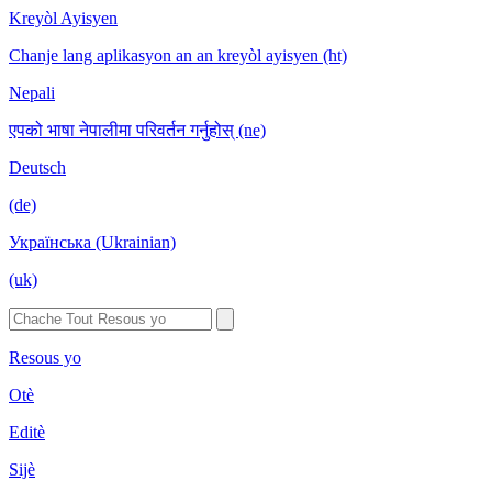
Kreyòl Ayisyen
Chanje lang aplikasyon an an kreyòl ayisyen (ht)
Nepali
एपको भाषा नेपालीमा परिवर्तन गर्नुहोस् (ne)
Deutsch
(de)
Українська (Ukrainian)
(uk)
Resous yo
Otè
Editè
Sijè